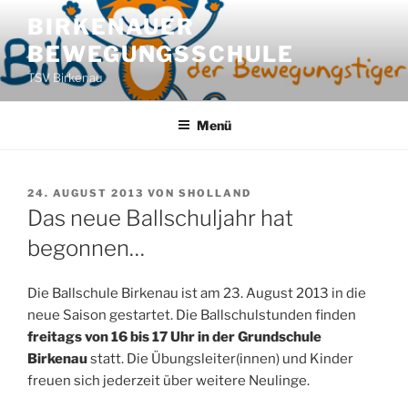
Zum
BIRKENAUER
Inhalt
BEWEGUNGSSCHULE
springen
TSV Birkenau
Menü
VERÖFFENTLICHT
24. AUGUST 2013
VON
SHOLLAND
AM
Das neue Ballschuljahr hat
begonnen…
Die Ballschule Birkenau ist am 23. August 2013 in die
neue Saison gestartet. Die Ballschulstunden finden
freitags von 16 bis 17 Uhr in der Grundschule
Birkenau
statt. Die Übungsleiter(innen) und Kinder
freuen sich jederzeit über weitere Neulinge.