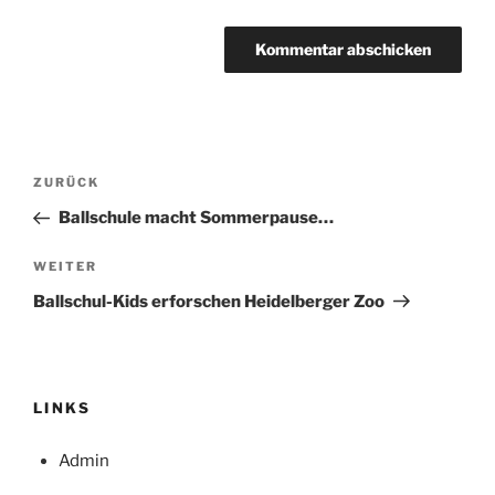
Beitrags-
Vorheriger
ZURÜCK
Navigation
Beitrag
Ballschule macht Sommerpause…
Nächster
WEITER
Beitrag
Ballschul-Kids erforschen Heidelberger Zoo
LINKS
Admin